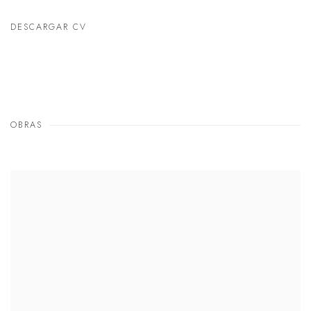
DESCARGAR CV
(PDF, OPENS IN A NEW TAB.)
OBRAS