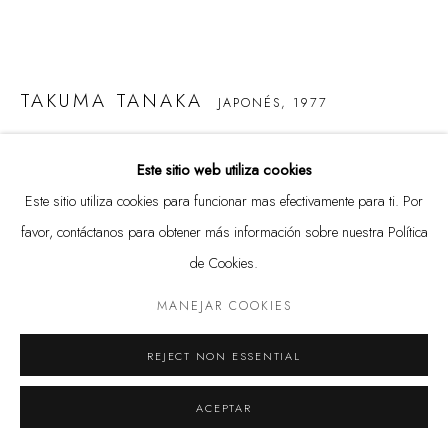
TAKUMA TANAKA
JAPONÉS,
1977
Política de privacidad
Manejar cookies
DERECHOS DE AUTOR @ THE WALL ART GALLERY
CAPITALISM AND FORBIDDEN FRUIT
,
2024
Este sitio web utiliza cookies
SITE BY ARTLOGIC
Oil on Canvas
Este sitio utiliza cookies para funcionar mas efectivamente para ti. Por
63 3/4 x 152 3/4 in.
favor, contáctanos para obtener más información sobre nuestra Política
162 x 388 cm
de Cookies.
MANEJAR COOKIES
Derechos de autor al artista
$ 20,000.00
REJECT NON ESSENTIAL
BUY NOW
ACEPTAR