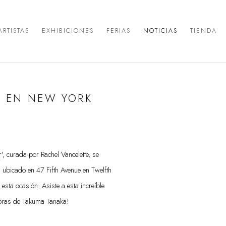
ARTISTAS
EXHIBICIONES
FERIAS
NOTICIAS
TIENDA
 EN NEW YORK
Open a larger version of the 
', curada por Rachel Vancelette, se
 ubicado en 47 Fifth Avenue en Twelfth
esta ocasión. Asiste a esta increíble
obras de Takuma Tanaka!