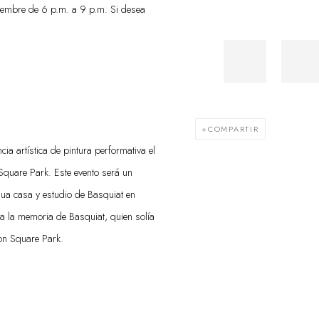
iembre de 6 p.m. a 9 p.m. Si desea
COMPARTIR
a artística de pintura performativa el
quare Park. Este evento será un
gua casa y estudio de Basquiat en
 a la memoria de Basquiat, quien solía
on Square Park.