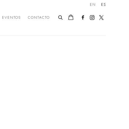
EN
ES
EVENTOS
CONTACTO
following image in a popup: