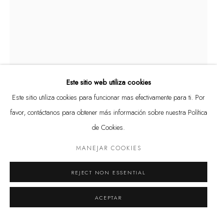
Política de privacidad
Manejar cookies
DERECHOS DE AUTOR @ THE WALL ART GALLERY
SITE BY ARTLOGIC
Este sitio web utiliza cookies
Este sitio utiliza cookies para funcionar mas efectivamente para ti. Por
favor, contáctanos para obtener más información sobre nuestra Política
de Cookies.
MANOLO VALDÉS
MANEJAR COOKIES
SPANISH,
1942
REJECT NON ESSENTIAL
CABEZA CON TRENZAS
Bronze and glass
ACEPTAR
height 22 1/2 in.