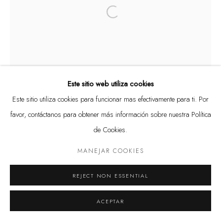
Open a larger version of the following
Política de privacidad
Manejar cookies
DERECHOS DE AUTOR @ THE WALL ART GALLERY
SITE BY ARTLOGIC
Este sitio web utiliza cookies
Este sitio utiliza cookies para funcionar mas efectivamente para ti. Por
favor, contáctanos para obtener más información sobre nuestra Política
de Cookies.
MANEJAR COOKIES
REJECT NON ESSENTIAL
ACEPTAR