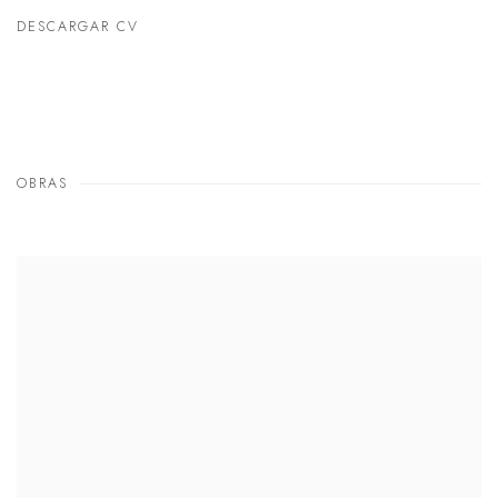
DESCARGAR CV
(PDF, OPENS IN A NEW TAB.)
OBRAS